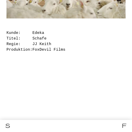
Kunde:
Edeka
Titel:
Schafe
Regie:
JJ Keith
Produktion:
FoxDevil Films
S
F